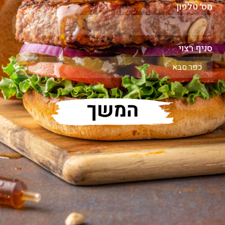
מס׳ טלפון
סניף רצוי
שלח / אמת קוד